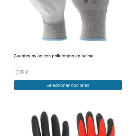
Guantes nylon con poliuretano en palma
13,00
€
Seleccionar opciones
Este
producto
tiene
múltiples
variantes.
Las
opciones