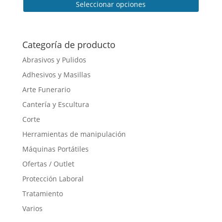
Seleccionar opciones
Este
producto
tiene
Categoría de producto
múltiples
Abrasivos y Pulidos
variantes.
Adhesivos y Masillas
Las
opciones
Arte Funerario
se
Cantería y Escultura
pueden
Corte
elegir
en
Herramientas de manipulación
la
Máquinas Portátiles
página
Ofertas / Outlet
de
producto
Protección Laboral
Tratamiento
Varios