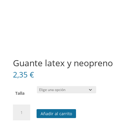
Guante latex y neopreno
2,35
€
Talla
Guante
Añadir al carrito
latex
y
neopreno