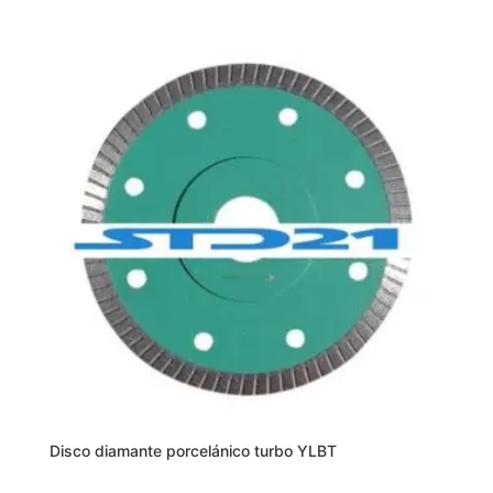
20,00 €
producto
hasta
tiene
30,00 €
múltiples
variantes.
Las
opciones
se
pueden
elegir
en
la
página
de
producto
Disco diamante porcelánico turbo YLBT