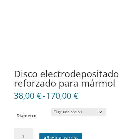
Disco electrodepositado
reforzado para mármol
Rango
38,00
€
-
170,00
€
de
precios:
desde
Diámetro
38,00 €
hasta
Disco
170,00 €
Añadir al carrito
electrodepositado