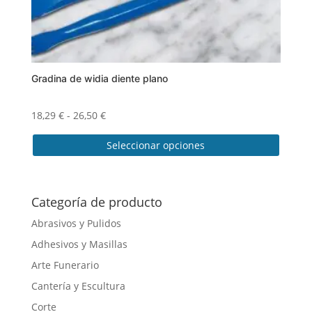
producto
Gradina de widia diente plano
Rango
18,29
€
-
26,50
€
de
Seleccionar opciones
precios:
desde
Este
18,29 €
producto
hasta
tiene
Categoría de producto
26,50 €
múltiples
Abrasivos y Pulidos
variantes.
Adhesivos y Masillas
Las
opciones
Arte Funerario
se
Cantería y Escultura
pueden
Corte
elegir