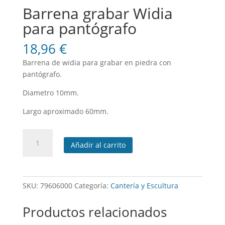
Barrena grabar Widia
para pantógrafo
18,96
€
Barrena de widia para grabar en piedra con
pantógrafo.
Diametro 10mm.
Largo aproximado 60mm.
Barrena
Añadir al carrito
grabar
Widia
para
pantógrafo
SKU:
79606000
Categoría:
Cantería y Escultura
cantidad
Productos relacionados