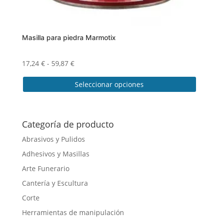
Masilla para piedra Marmotix
Rango
17,24
€
-
59,87
€
de
Seleccionar opciones
precios:
desde
Este
17,24 €
producto
hasta
tiene
Categoría de producto
59,87 €
múltiples
Abrasivos y Pulidos
variantes.
Adhesivos y Masillas
Las
opciones
Arte Funerario
se
Cantería y Escultura
pueden
Corte
elegir
en
Herramientas de manipulación