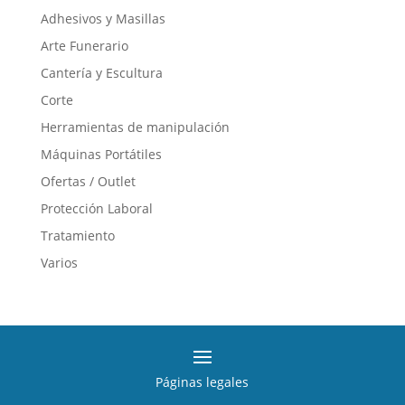
Adhesivos y Masillas
Las
opciones
Arte Funerario
se
Cantería y Escultura
pueden
Corte
elegir
en
Herramientas de manipulación
la
Máquinas Portátiles
página
Ofertas / Outlet
de
producto
Protección Laboral
Tratamiento
Varios
Páginas legales