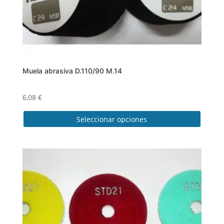
página
de
producto
Muela abrasiva D.110/90 M.14
6,08
€
Seleccionar opciones
Este
producto
tiene
múltiples
variantes.
Las
opciones
se