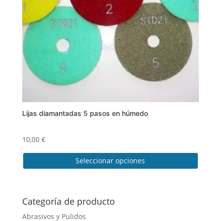
pueden
elegir
en
la
página
de
producto
Lijas diamantadas 5 pasos en húmedo
10,00
€
Seleccionar opciones
Este
producto
tiene
Categoría de producto
múltiples
Abrasivos y Pulidos
variantes.