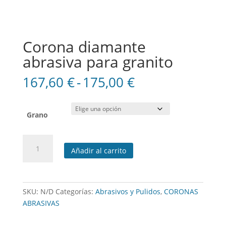
Corona diamante
abrasiva para granito
Rango
167,60
€
-
175,00
€
de
precios:
desde
Grano
167,60 €
hasta
Corona
175,00 €
Añadir al carrito
diamante
abrasiva
para
granito
SKU:
N/D
Categorías:
Abrasivos y Pulidos
,
CORONAS
cantidad
ABRASIVAS