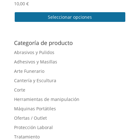
10,00
€
Seleccionar opciones
Este
producto
tiene
Categoría de producto
múltiples
Abrasivos y Pulidos
variantes.
Adhesivos y Masillas
Las
opciones
Arte Funerario
se
Cantería y Escultura
pueden
Corte
elegir
en
Herramientas de manipulación
la
Máquinas Portátiles
página
Ofertas / Outlet
de
producto
Protección Laboral
Tratamiento