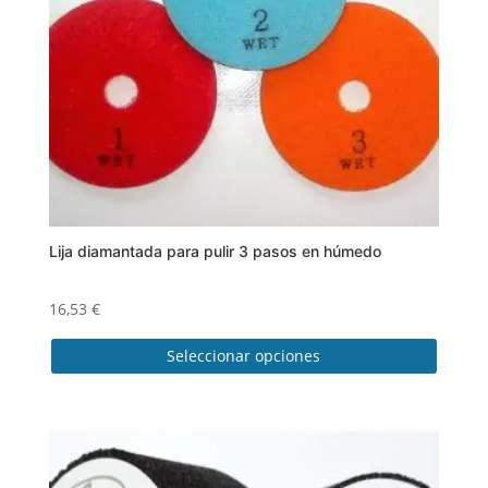
Lija diamantada para pulir 3 pasos en húmedo
16,53
€
Seleccionar opciones
Este
producto
tiene
múltiples
variantes.