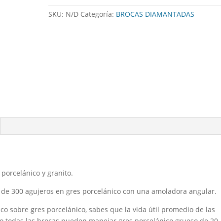
y
SKU:
N/D
Categoría:
BROCAS DIAMANTADAS
granito
cantidad
 porcelánico y granito.
 de 300 agujeros en gres porcelánico con una amoladora angular.
eco sobre gres porcelánico, sabes que la vida útil promedio de las
o todas las brocas pueden manejar gres porcelánico grueso de 20