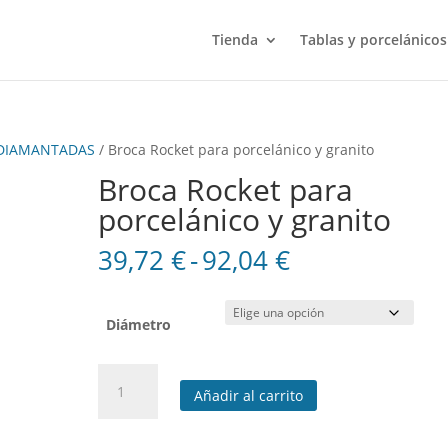
Tienda
Tablas y porcelánicos
DIAMANTADAS
/ Broca Rocket para porcelánico y granito
Broca Rocket para
porcelánico y granito
Rango
39,72
€
-
92,04
€
de
precios:
desde
Diámetro
39,72 €
hasta
Broca
92,04 €
Añadir al carrito
Rocket
para
porcelánico