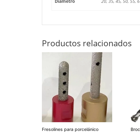
Diámetro
20, 35, 45, 50, 55, 6
Productos relacionados
Fresolines para porcelánico
Broc