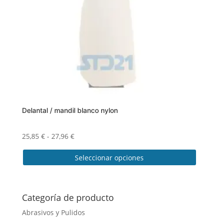
Delantal / mandil blanco nylon
Rango
25,85
€
-
27,96
€
de
Seleccionar opciones
precios:
desde
Este
25,85 €
producto
hasta
tiene
Categoría de producto
27,96 €
múltiples
Abrasivos y Pulidos
variantes.