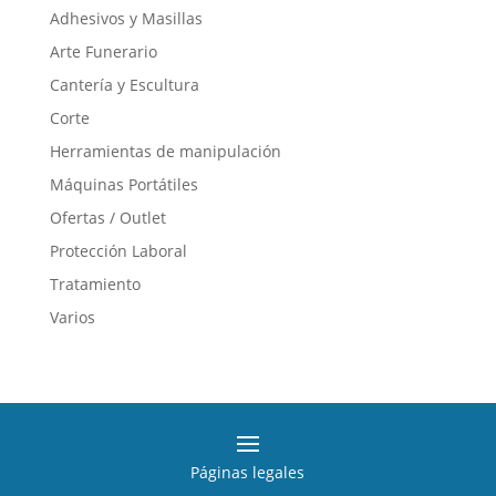
Adhesivos y Masillas
Las
opciones
Arte Funerario
se
Cantería y Escultura
pueden
Corte
elegir
en
Herramientas de manipulación
la
Máquinas Portátiles
página
Ofertas / Outlet
de
producto
Protección Laboral
Tratamiento
Varios
Páginas legales