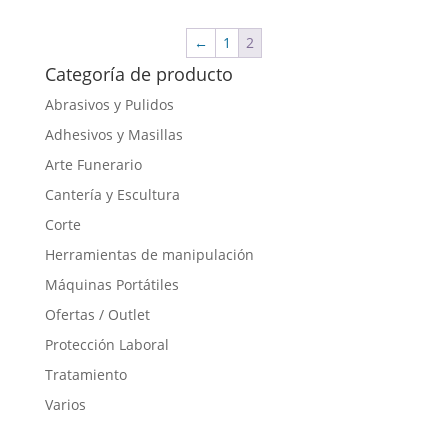
1,95 €
producto
hasta
tiene
←
1
2
14,30 €
múltiples
Categoría de producto
variantes.
Las
Abrasivos y Pulidos
opciones
Adhesivos y Masillas
se
Arte Funerario
pueden
elegir
Cantería y Escultura
en
Corte
la
Herramientas de manipulación
página
de
Máquinas Portátiles
producto
Ofertas / Outlet
Protección Laboral
Tratamiento
Varios