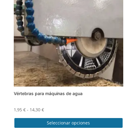
Vértebras para máquinas de agua
Rango
1,95
€
-
14,30
€
de
Seleccionar opciones
precios:
desde
Este